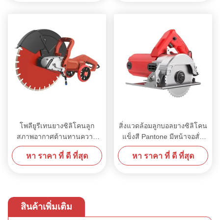
โพลียูรีเทนยางซิลิโคนลูก
สิ่งแวดล้อมลูกบอลยางซิลิโคน
สภาพอากาศต้านทานความ
แข็งสี Pantone มีหน้าจอสั่น
ชราสำหรับปั๊มความปลอดภัย
อัลตราโซนิก
หา ราคา ที่ ดี ที่สุด
หา ราคา ที่ ดี ที่สุด
สินค้าเพิ่มเติม