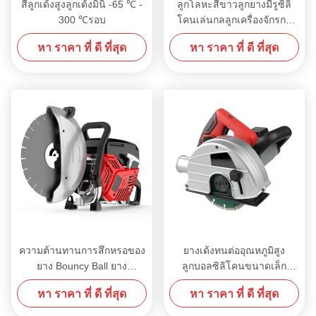
สีลูกเด้งสูงลูกเด้งมินิ -65 ℃ -
ลูกโลหะสีขาวลูกยางมีรูซิลิ
300 ℃รอบ
โคนเล่นกลลูกเครื่องจักรกล
อาหาร
หา ราคา ที่ ดี ที่สุด
หา ราคา ที่ ดี ที่สุด
ความต้านทานการสึกหรอของ
ยางเด้งทนต่ออุณหภูมิสูง
ยาง Bouncy Ball ยาง
ลูกบอลซิลิโคนขนาดเล็ก
ธรรมชาติ PU ซิลิโคนต่อต้าน
สีน้ำเงินสีดำสีขาว
หา ราคา ที่ ดี ที่สุด
หา ราคา ที่ ดี ที่สุด
- ผลกระทบ