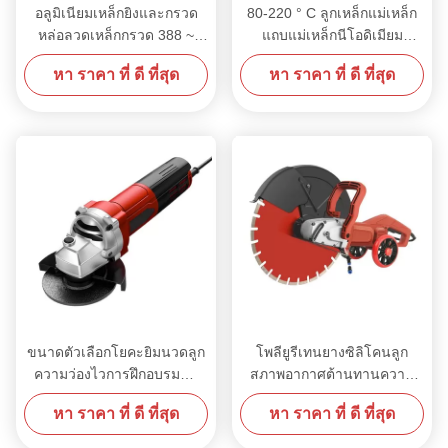
อลูมิเนียมเหล็กยิงและกรวด
80-220 ° C ลูกเหล็กแม่เหล็ก
สื่อสารและการถ่ายทอดข้อมูลได้เรียบร้อย จุดที่กล่าวมาข้างต้น
หล่อลวดเหล็กกรวด 388 ~
แถบแม่เหล็กนีโอดิเมียม
เน้นข้อดีของการใช้สวิตช์เนอร์เครือข่ายอุปกรณ์นี้รับประกัน
509HV มีความแข็งแรงสูง
ออกแบบเองมีเสถียรภาพ
ความน่าเชื่อถือและความสมบูรณ์ของการถ่ายทอดข้อมูล โดยอํา
หา ราคา ที่ ดี ที่สุด
หา ราคา ที่ ดี ที่สุด
นวยความสะดวกให้กับการไหลผ่านข้อมูลในสองทาง และทําให้
เครือข่ายสามารถฟื้นฟูตัวเองได้สวิตช์หลักแสดงความสามารถ
ในการปรับขนาดที่แข็งแกร่ง รองรับอินเตอร์เฟซหลายตัวและอํา
นวยความสะดวกในการนําระบบบัสมีฟังก์ชันเตือนอัตโนมัติ
ภายในที่แจ้งบุคลากรที่เกี่ยวข้องทันทีเกี่ยวกับความผิดพลาดใด ๆ
การดูแลและบํารุงรักษาที่ทันสมัย
ขนาดตัวเลือกโยคะยิมนวดลูก
โพลียูรีเทนยางซิลิโคนลูก
ความว่องไวการฝึกอบรมน้ำ
สภาพอากาศต้านทานความ
หนัก 125 กรัม / 80 กรัม EPP
ชราสำหรับปั๊มความปลอดภัย
หา ราคา ที่ ดี ที่สุด
หา ราคา ที่ ดี ที่สุด