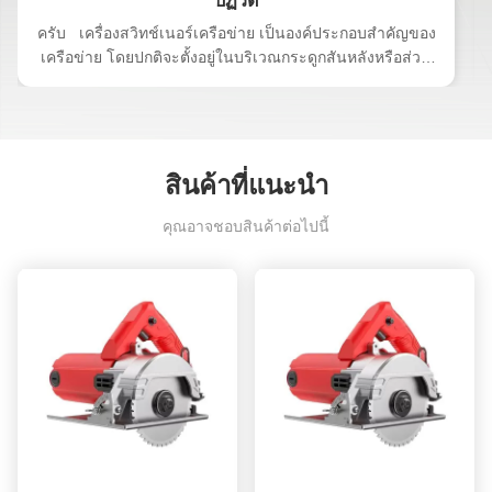
ปฏิวัติ
ครับ เครื่องสวิทช์เนอร์เครือข่าย เป็นองค์ประกอบสําคัญของ
เครือข่าย โดยปกติจะตั้งอยู่ในบริเวณกระดูกสันหลังหรือส่วน
กลางมันรับผิดชอบการถ่ายทอดข้อมูลความจุสูง และมีบทบาท
สําคัญในการรับรองการทํางานของเครือข่ายการทําหน้าที่เป็น
ประตูเข้าสู่เครือข่ายพื้นที่กว้าง (WAN) หรืออินเตอร์เน็ต สวิตช์
แกนไฟเบอร์อํานวยความสะดวกในการเชื่อมต่อกับเซอร์เวอร์ ผู้
ให้บริการบริการอินเตอร์เน็ต (ISPs) ผ่านรูเตอร์และการรวมของ
สินค้าที่แนะนํา
สวิทช์อื่นๆทั้งหมดเพื่อจัดการกับการจราจรที่ถูกกํากับให้กับมัน
อย่างมีประสิทธิภาพ สวิตช์ชั้นแกนต้องมีพลังงานและความจุที่
คุณอาจชอบสินค้าต่อไปนี้
สําคัญ ทําให้มันจําเป็นที่จะเป็นสวิตช์ที่จัดการได้อย่างรวดเร็ว
และมีคุณสมบัติเต็ม เครื่องสวิทช์หลักทํางานอย่างไร? ส่วนต่อ
ไปนี้อธิบายวิธีการทํางานของสวิทช์เนอร์เครือข่ายในสภาพ
แวดล้อมเครือข่าย การรวมการจราจรในเครือข่าย เครื่องสวิ
ทช์เนอร์เครือข่ายทําหน้าที่สําคัญในการรวมการจราจรเครือ
ข่ายจากแหล่งต่าง ๆ การรวมและบริหารมันอย่างมีประสิทธิภาพ
การส่งข้อมูลความเร็วสูง สวิตช์ชั้นหลักรับผิดชอบในการ
ประมวลผลและส่งต่อแพ็คเก็ตข้อมูลอย่างรวดเร็วและมี
ประสิทธิภาพ โดยใช้เทคโนโลยีสวิตช์ที่ทันสมัย การเชื่อมต่อ
กัน เครื่องสวิตช์แกน (core switch) สร้างความเชื่อมโยงระหว่าง
ส่วนต่าง ๆ และเครือข่ายย่อยต่างๆ ภายในเครือข่าย ทําให้การ