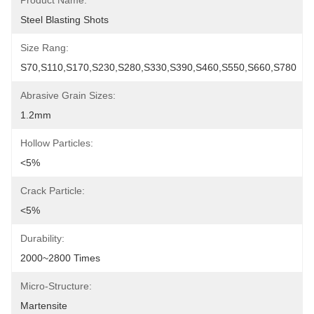
Product Name:
Steel Blasting Shots
Size Rang:
S70,S110,S170,S230,S280,S330,S390,S460,S550,S660,S780
Abrasive Grain Sizes:
1.2mm
Hollow Particles:
<5%
Crack Particle:
<5%
Durability:
2000~2800 Times
Micro-Structure:
Martensite