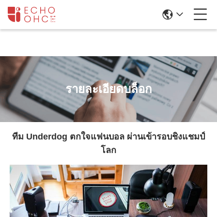
รายละเอียดบล็อก
ทีม Underdog ตกใจแฟนบอล ผ่านเข้ารอบชิงแชมป์
โลก