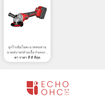
ลูกโรงยิมโยคะนวดทนทาน
นวดสบายกล้ามเนื้อ Femoral
หา ราคา ที่ ดี ที่สุด
ภายนอก