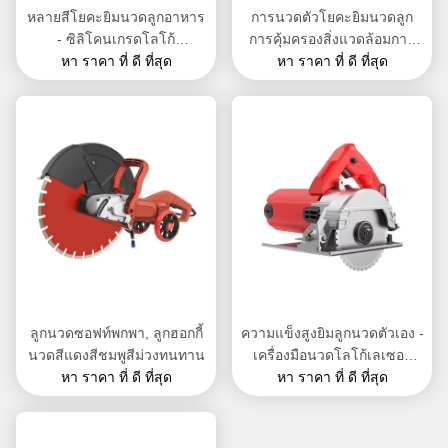
หลายสีโยคะยิมนวดลูกอาหาร
การนวดตัวโยคะยิมนวดลูก
- ซิลิโคนเกรดโลโก้
การคุ้มครองสิ่งแวดล้อมการ
หา ราคา ที่ ดี ที่สุด
Lasergched
ไหลเวียนของเลือดพีวีซี
หา ราคา ที่ ดี ที่สุด
ลูกนวดซอฟท์พกพา, ลูกฮอกกี้
ความแข็งสูงยิมลูกนวดตัวเอง -
นวดสีแดงสีชมพูสีม่วงทนทาน
เครื่องมือนวดโลโก้เลเซอร์
หา ราคา ที่ ดี ที่สุด
หา ราคา ที่ ดี ที่สุด
สลัก